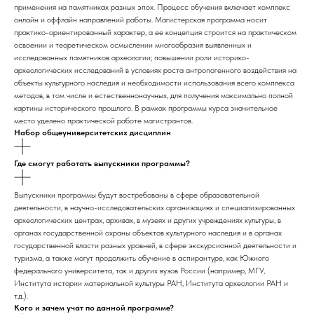
применения на памятниках разных эпох. Процесс обучения включает комплекс
онлайн и оффлайн направлений работы. Магистерская программа носит
практико-ориентированный характер, а ее концепция строится на практическом
освоении и теоретическом осмыслении многообразия выявленных и
исследованных памятников археологии; повышении роли историко-
археологических исследований в условиях роста антропогенного воздействия на
объекты культурного наследия и необходимости использования всего комплекса
методов, в том числе и естественнонаучных, для получения максимально полной
картины исторического прошлого. В рамках программы курса значительное
место уделено практической работе магистрантов.
Набор общеуниверситетских дисциплин
Где смогут работать выпускники программы?
Выпускники программы будут востребованы в сфере образовательной
деятельности, в научно-исследовательских организациях и специализированных
археологических центрах, архивах, в музеях и других учреждениях культуры, в
органах государственной охраны объектов культурного наследия и в органах
государственной власти разных уровней, в сфере экскурсионной деятельности и
туризма, а также могут продолжить обучение в аспирантуре, как Южного
федерального университета, так и других вузов России (например, МГУ,
Института истории материальной культуры РАН, Института археологии РАН и
т.д.).
Кого и зачем учат по данной программе?