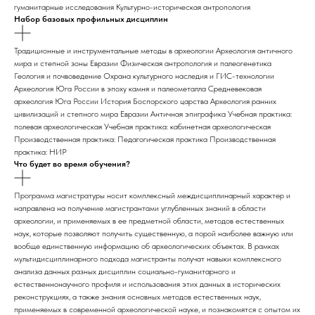
гуманитарные исследования Культурно-историческая антропология
Набор базовых профильных дисциплин
Традиционные и инструментальные методы в археологии Археология античного
мира и степной зоны Евразии Физическая антропология и палеогенетика
Геология и почвоведение Охрана культурного наследия и ГИС-технологии
Археология Юга России в эпоху камня и палеометалла Средневековая
археология Юга России История Боспорского царства Археология ранних
цивилизаций и степного мира Евразии Античная эпиграфика Учебная практика:
полевая археологическая Учебная практика: кабинетная археологическая
Производственная практика: Педагогическая практика Производственная
практика: НИР
Что будет во время обучения?
Программа магистратуры носит комплексный междисциплинарный характер и
направлена на получение магистрантами углубленных знаний в области
археологии, и применяемых в ее предметной области, методов естественных
наук, которые позволяют получить существенную, а порой наиболее важную или
вообще единственную информацию об археологических объектах. В рамках
мультидисциплинарного подхода магистранты получат навыки комплексного
анализа данных разных дисциплин социально-гуманитарного и
естественнонаучного профиля и использования этих данных в исторических
реконструкциях, а также знания основных методов естественных наук,
применяемых в современной археологической науке, и познакомятся с опытом их