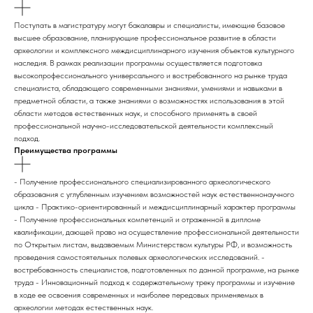
Поступать в магистратуру могут бакалавры и специалисты, имеющие базовое
высшее образование, планирующие профессиональное развитие в области
археологии и комплексного междисциплинарного изучения объектов культурного
наследия. В рамках реализации программы осуществляется подготовка
высокопрофессионального универсального и востребованного на рынке труда
специалиста, обладающего современными знаниями, умениями и навыками в
предметной области, а также знаниями о возможностях использования в этой
области методов естественных наук, и способного применять в своей
профессиональной научно-исследовательской деятельности комплексный
подход.
Преимущества программы
- Получение профессионального специализированного археологического
образования с углубленным изучением возможностей наук естественнонаучного
цикла - Практико-ориентированный и междисциплинарный характер программы
- Получение профессиональных компетенций и отраженной в дипломе
квалификации, дающей право на осуществление профессиональной деятельности
по Открытым листам, выдаваемым Министерством культуры РФ, и возможность
проведения самостоятельных полевых археологических исследований. -
востребованность специалистов, подготовленных по данной программе, на рынке
труда - Инновационный подход к содержательному треку программы и изучение
в ходе ее освоения современных и наиболее передовых применяемых в
археологии методах естественных наук.