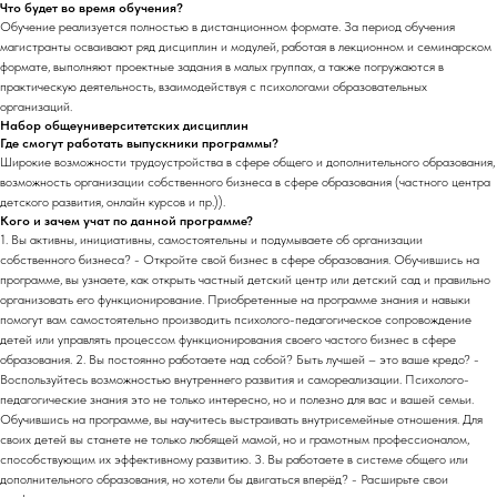
Что будет во время обучения?
Обучение реализуется полностью в дистанционном формате. За период обучения
магистранты осваивают ряд дисциплин и модулей, работая в лекционном и семинарском
формате, выполняют проектные задания в малых группах, а также погружаются в
практическую деятельность, взаимодействуя с психологами образовательных
организаций.
Набор общеуниверситетских дисциплин
Где смогут работать выпускники программы?
Широкие возможности трудоустройства в сфере общего и дополнительного образования,
возможность организации собственного бизнеса в сфере образования (частного центра
детского развития, онлайн курсов и пр.)).
Кого и зачем учат по данной программе?
1. Вы активны, инициативны, самостоятельны и подумываете об организации
собственного бизнеса? - Откройте свой бизнес в сфере образования. Обучившись на
программе, вы узнаете, как открыть частный детский центр или детский сад и правильно
организовать его функционирование. Приобретенные на программе знания и навыки
помогут вам самостоятельно производить психолого-педагогическое сопровождение
детей или управлять процессом функционирования своего частого бизнес в сфере
образования. 2. Вы постоянно работаете над собой? Быть лучшей – это ваше кредо? -
Воспользуйтесь возможностью внутреннего развития и самореализации. Психолого-
педагогические знания это не только интересно, но и полезно для вас и вашей семьи.
Обучившись на программе, вы научитесь выстраивать внутрисемейные отношения. Для
своих детей вы станете не только любящей мамой, но и грамотным профессионалом,
способствующим их эффективному развитию. 3. Вы работаете в системе общего или
дополнительного образования, но хотели бы двигаться вперёд? - Расширьте свои