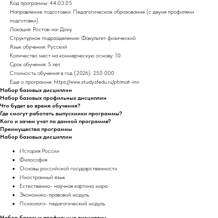
Код программы: 44.03.05
Направление подготовки: Педагогическое образование (с двумя профилями
подготовки)
Локация: Ростов-на-Дону
Структурное подразделение: Факультет физический
Язык обучения: Русский
Количество мест на коммерческую основу: 10
Срок обучения: 5 лет
Стоимость обучения в год (2026): 250 000
Еще о программе: https://www.study.sfedu.ru/phimat-ino
Набор базовых дисциплин
Набор базовых профильных дисциплин
Что будет во время обучения?
Где смогут работать выпускники программы?
Кого и зачем учат по данной программе?
Преимущества программы
Набор базовых дисциплин
История России
Философия
Основы российской государственности
Иностранный язык
Естественно- научная картина мира
Экономико-правовой модуль
Психолого- педагогический модуль
Набор базовых профильных дисциплин