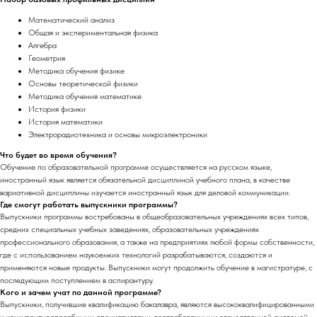
Математический анализ
Общая и экспериментальная физика
Алгебра
Геометрия
Методика обучения физике
Основы теоретической физики
Методика обучения математике
История физики
История математики
Электрорадиотехника и основы микроэлектроники
Что будет во время обучения?
Обучение по образовательной программе осуществляется на русском языке,
иностранный язык является обязательной дисциплиной учебного плана, в качестве
вариативной дисциплины изучается иностранный язык для деловой коммуникации.
Где смогут работать выпускники программы?
Выпускники программы востребованы в общеобразовательных учреждениях всех типов,
средних специальных учебных заведениях, образовательных учреждениях
профессионального образования, а также на предприятиях любой формы собственности,
где с использованием наукоемких технологий разрабатываются, создаются и
применяются новые продукты. Выпускники могут продолжить обучение в магистратуре, с
последующим поступлением в аспирантуру.
Кого и зачем учат по данной программе?
Выпускники, получившие квалификацию бакалавра, являются высококвалифицированными