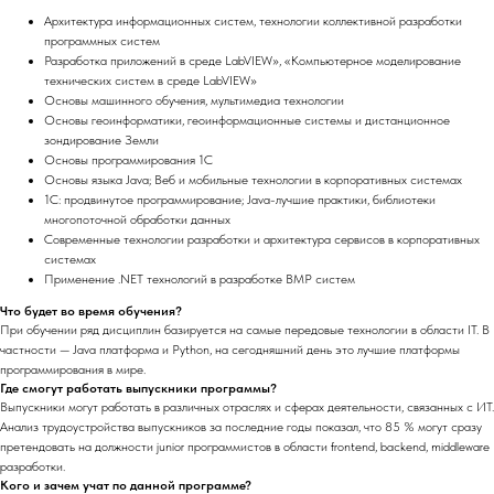
Архитектура информационных систем, технологии коллективной разработки
программных систем
Разработка приложений в среде LabVIEW», «Компьютерное моделирование
технических систем в среде LabVIEW»
Основы машинного обучения, мультимедиа технологии
Основы геоинформатики, геоинформационные системы и дистанционное
зондирование Земли
Основы программирования 1С
Основы языка Java; Веб и мобильные технологии в корпоративных системах
1С: продвинутое программирование; Java-лучшие практики, библиотеки
многопоточной обработки данных
Современные технологии разработки и архитектура сервисов в корпоративных
системах
Применение .NET технологий в разработке BMP систем
Что будет во время обучения?
При обучении ряд дисциплин базируется на самые передовые технологии в области IT. В
частности — Java платформа и Python, на сегодняшний день это лучшие платформы
программирования в мире.
Где смогут работать выпускники программы?
Выпускники могут работать в различных отраслях и сферах деятельности, связанных с ИТ.
Анализ трудоустройства выпускников за последние годы показал, что 85 % могут сразу
претендовать на должности junior программистов в области frontend, backend, middleware
разработки.
Кого и зачем учат по данной программе?