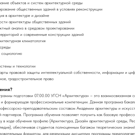
ание объектов и систем архитектурной среды
ирование общественных зданий в условиях реконструкции
ия в архитектуре и дизайне
ости архитектуры общественных зданий
ктный анализ в средовом проектировании
территорий и современные конструкции зданий
хитектурная климатология
 среды
ю социологию
стемы и технологии
рты правовой защиты интеллектуальной собственности, информации и циф
ное, градостроительное право
чения?
граммы подготовки 07.00.00 УГСН «Архитектура» – это взаимосвязанная с
 и формирующая профессиональные компетенции. Данная программа бакала
офессорско-преподавательским составом Академии архитектуры и искус
-партнеров. Программа обучения позволяет получить как базовую професси
 в ходе обучения профилю (Архитектура, Дизайн архитектурной среды, Ре
ледия), обеспечивая студентов полноценным багажом теоретических знаний
зовательным форматом, для реализации дисциплин программы предполагае