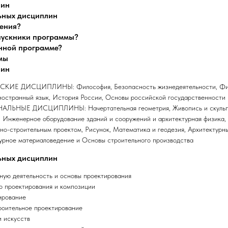
лин
ьных дисциплин
чения?
ыпускники программы?
анной программе?
мы
лин
Е ДИСЦИПЛИНЫ: Философия, Безопасность жизнедеятельности, Физку
ностранный язык, История России, Основы российской государственности
ЫЕ ДИСЦИПЛИНЫ: Начертательная геометрия, Живопись и скульпт
, Инженерное оборудование зданий и сооружений и архитектурная физика,
рно-строительным проектом, Рисунок, Математика и геодезия, Архитектурн
турное материаловедение и Основы строительного производства
ьных дисциплин
ную деятельность и основы проектирования
о проектирования и композиции
ирование
роительное проектирование
и искусств