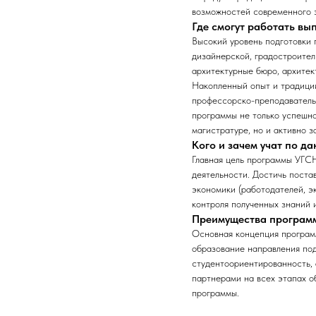
возможностей современного э
Где смогут работать в
Высокий уровень подготовки 
дизайнерской, градостроител
архитектурные бюро, архитек
Накопленный опыт и традиции
профессорско-преподаватель
программы не только успешно
магистратуре, но и активно 
Кого и зачем учат по д
Главная цель программы УГСН
деятельности. Достичь поста
экономики (работодателей, э
контроля полученных знаний 
Преимущества програм
Основная концепция програм
образование направления по
студентоориентированность, 
партнерами на всех этапах о
программы.