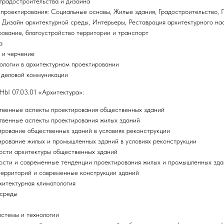
градостроительства и дизайна
 проектирования: Социальные основы, Жилые здания, Градостроительство,
 Дизайн архитектурной среды, Интерьеры, Реставрация архитектурного на
ование, благоустройство территории и транспорт
а
 и черчение
логии в архитектурном проектировании
 деловой коммуникации
7.03.01 «Архитектура»:
твенные аспекты проектирования общественных зданий
твенные аспекты проектирования жилых зданий
ирование общественных зданий в условиях реконструкции
ирование жилых и промышленных зданий в условиях реконструкции
ости архитектуры общественных зданий
ости и современные тенденции проектирования жилых и промышленных зд
территорий и современные конструкции зданий
хитектурная климатология
 среды
стемы и технологии