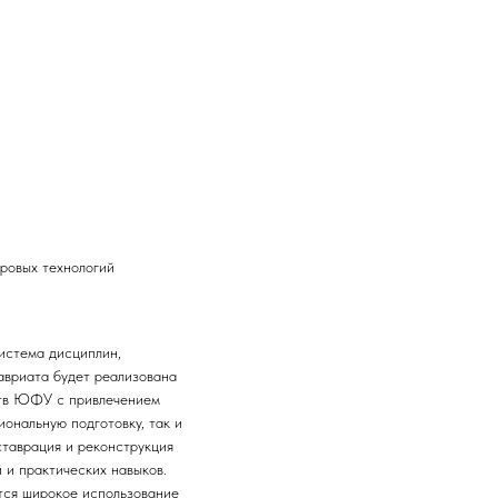
ровых технологий
истема дисциплин,
вриата будет реализована
ств ЮФУ с привлечением
ональную подготовку, так и
ставрация и реконструкция
 и практических навыков.
тся широкое использование