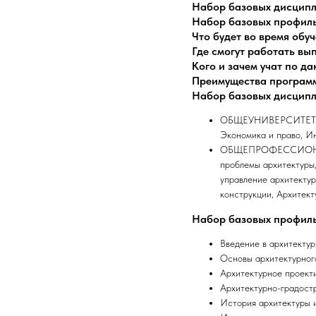
Набор базовых дисцип
Набор базовых профил
Что будет во время обу
Где смогут работать в
Кого и зачем учат по д
Преимущества програм
Набор базовых дисцип
ОБЩЕУНИВЕРСИТЕТСКИ
Экономика и право, И
ОБЩЕПРОФЕССИОНАЛЬН
проблемы архитектуры
управление архитекту
конструкции, Архитек
Набор базовых профил
Введение в архитектур
Основы архитектурног
Архитектурное проект
Архитектурно-градост
История архитектуры 