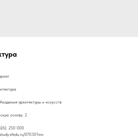
ктура
вриат
итектура
Академия архитектуры и искусств
скую основу: 2
026): 250 000
study.sfedu.ru/070301ino