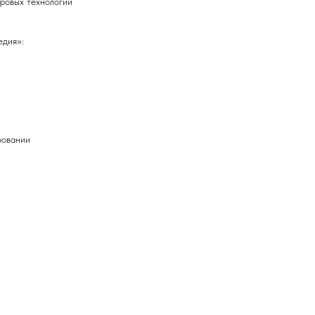
ровых технологий
дия»:
ровании