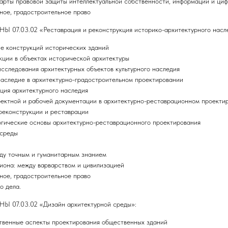
рты правовой защиты интеллектуальной собственности, информации и циф
ное, градостроительное право
03.02 «Реставрация и реконструкция историко-архитектурного насле
ие конструкций исторических зданий
кции в объектах исторической архитектуры
сследования архитектурных объектов культурного наследия
наследие в архитектурно-градостроительном проектировании
ция архитектурного наследия
оектной и рабочей документации в архитектурно-реставрационном проекти
реконструкции и реставрации
огические основы архитектурно-реставрационного проектирования
 среды
жду точным и гуманитарным знанием
иона: между варварством и цивилизацией
ное, градостроительное право
о дела.
7.03.02 «Дизайн архитектурной среды»:
твенные аспекты проектирования общественных зданий