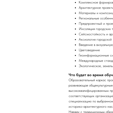
Комплексное формиров
Архитектурное проект
Материалы и композиц
Региональные особенн
Предпроектный и прое
Инсоляция городских 
Сейсмостойкость и ар
Аксиология городской
Введение в визуальну
Цветоведение
Геоинформационные си
Международные станда
Экологическое, земель
Что будет во время обу
Образовательный каркас про
развивающая общекультурные
высококвалифицированным пр
соответствующих организаций
специализацию по выбранному
историко-архитектурного нас
Наряду с традиционным обра