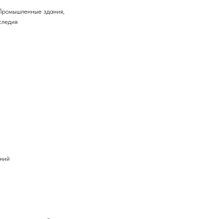
 Промышленные здания,
следия
аний