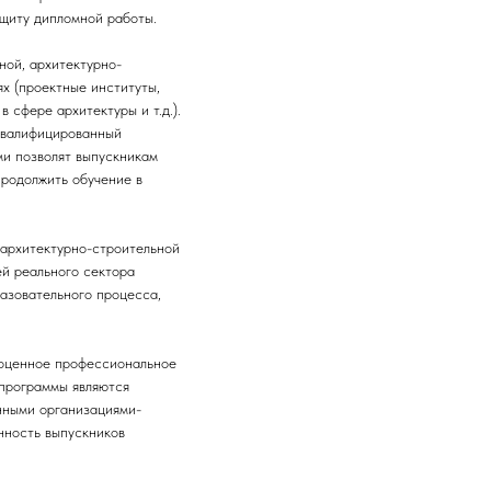
щиту дипломной работы.
ной, архитектурно-
х (проектные институты,
сфере архитектуры и т.д.).
оквалифицированный
и позволят выпускникам
продолжить обучение в
 архитектурно-строительной
ей реального сектора
разовательного процесса,
ноценное профессиональное
программы являются
нными организациями-
нность выпускников