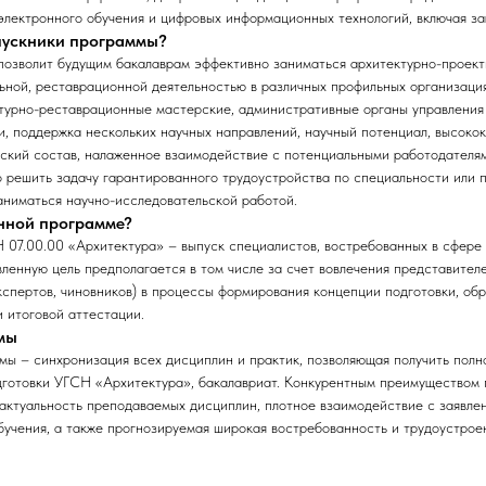
лектронного обучения и цифровых информационных технологий, включая за
ыпускники программы?
позволит будущим бакалаврам эффективно заниматься архитектурно-проект
ьной, реставрационной деятельностью в различных профильных организация
турно-реставрационные мастерские, административные органы управления в 
, поддержка нескольких научных направлений, научный потенциал, высок
ский состав, налаженное взаимодействие с потенциальными работодателям
 решить задачу гарантированного трудоустройства по специальности или 
заниматься научно-исследовательской работой.
анной программе?
 07.00.00 «Архитектура» – выпуск специалистов, востребованных в сфере
вленную цель предполагается в том числе за счет вовлечения представител
кспертов, чиновников) в процессы формирования концепции подготовки, об
и итоговой аттестации.
мы
мы – синхронизация всех дисциплин и практик, позволяющая получить пол
дготовки УГСН «Архитектура», бакалавриат. Конкурентным преимуществом 
актуальность преподаваемых дисциплин, плотное взаимодействие с заявле
бучения, а также прогнозируемая широкая востребованность и трудоустрое