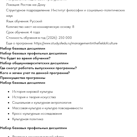
Локация: Ростов-на-Дону
Структурное подразделение: Институт философии и социально-политических
наук
Язык обучения: Русский
Количество мест на коммерческую основу: 8
Срок обучения: 4 года
Стоимость обучения в год (2026): 250 000
Еще о программе: https://www.study.sfedu.ru/managementinthefieldofculture
Набор базовых дисциплин
Набор базовых профильных дисциплин
Что будет во время обучения?
Набор общеуниверситетских дисциплин
Где смогут работать выпускники программы?
Кого и зачем учат по данной программе?
Преимущества программы
Набор базовых дисциплин
История мировой культуры
История и теория искусства
Социальная и культурная антропология
Массовая культура и культура повседневности
Кросс-культурные исследования
Культурная политика
Набор базовых профильных дисциплин
Реклама в социокультурной сфере