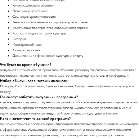
Культура делового общения
Эстетика и арт-бизнес
Социокультурная инновация
Технологии управления в социокультурной сфере
Креативные пространства современного города
Костюм и мода в истории культуры
История
Иностранный язык
Культура здоровья
Дисциплины по физической культуре и спорту
Что будет во время обучения?
модульная система курсов; проектное обучение; развернутая система сотрудничества с
партнерами; активная научная жизнь; мастер-классы; круглые столы и конференции
Набор общеуниверситетских дисциплин
История, Иностранный язык, Культура здоровья, Дисциплины по физической культуре и
спорту
Где смогут работать выпускники программы?
в учреждениях среднего, среднего специального образования; научно-исследовательских
организациях; органах государственной власти, муниципального управления, в медиа-
структурах, сфере культурных индустрий, арт-бизнеса и культурного туризма
Кого и зачем учат по данной программе?
фундаментальная и практико-ориентированная подготовка профессионалов, менеджеров
в сфере культуры, обладающих обширными знаниями, а также владеющими навыками
организации и управления проектами, способных работать в административной,