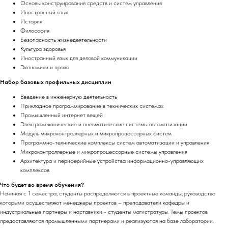
Основы конструирования средств и систем управления
Иностранный язык
История
Философия
Безопасность жизнедеятельности
Культура здоровья
Иностранный язык для деловой коммуникации
Экономики и право
Набор базовых профильных дисциплин
Введение в инженерную деятельность
Прикладное программирование в технических системах
Промышленный интернет вещей
Электромеханические и пневматические системы автоматизации
Модуль микроконтроллерных и микропроцессорных систем
Программно-технические комплексы систем автоматизации и управления
Микроконтроллерные и микропроцессорные системы управления
Архитектура и периферийные устройства информационно-управляющих
комплексов
Что будет во время обучения?
Начиная с 1 семестра, студенты распределяются в проектные команды, руководство
которыми осуществляют менеджеры проектов – преподаватели кафедры и
индустриальные партнеры и наставники - студенты магистратуры. Темы проектов
предоставляются промышленными партнерами и реализуются на базе лаборатории.