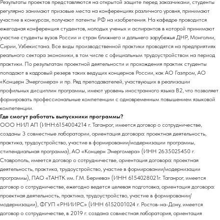
Результаты проектов представляются на открытой защите перед заказчиками, студенты
регулярно занимают призовые места на конференциях различного уровня, принимают
участие в конкурсах, получают патенты РФ на изобретения. На кафедре проводится
ежегодная конференция студентов, молодых ученых и аспирантов в которой принимают
участие студенты вузов России и стран ближнего и дальнего зарубежья ДНР, Монголии,
Сирии, Узбекистана. Все виды производственной практики проводятся на предприятиях
реального сектора экономики, в том числе с официальным трудоустройством на период
практики. По результатам проектной деятельности и прохождения практик студенты
попадают в кадровый резерв таких ведущих концернов России, как АО Газпром, АО
«Концерн Энергомера» и пр. Ряд преподавателей, участвующих в реализации
профильных дисциплин программы, имеют уровень иностранного языка В2, что позволяет
формировать профессиональные компетенции с одновременным повышением языковой
компетенции.
Где смогут работать выпускники программы?
ООО НИЛ АП (ИНН:6154004214 г. Таганрог, имеется договор о сотрудничестве,
созданы 3 совместные лаборатории, ориентация договора: проектная деятельность,
практика, трудоустройство, участие в формировании/модернизации программы,
стипендиальная программа), АО «Концерн Энергомера» (ИНН 2635025450 г.
Ставрополь, имеется договор о сотрудничестве, ориентация договора: проектная
деятельность, практика, трудоустройство, участие в формировании/модернизации
программы), ПАО «ТАНТК им. Г.М. Бериева» (ИНН 6154028021г. Таганрог, имеется
договор о сотрудничестве, ежегодно ведется целевая подготовка, ориентация договора:
проектная деятельность, практика, трудоустройство, участие в формировании/
модернизации), ФГУП «РНИИРС» (ИНН 6152001024 г. Ростов-на-Дону, имеется
договор о сотрудничестве, в 2019 г. создана совместная лаборатория, ориентация