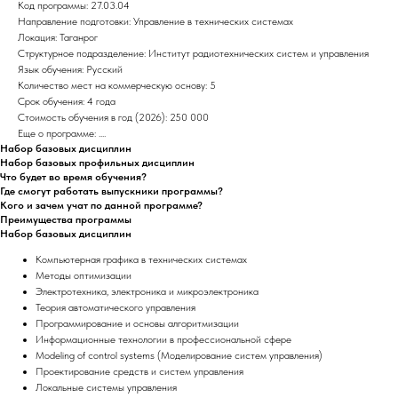
Код программы: 27.03.04
Направление подготовки: Управление в технических системах
Локация: Таганрог
Структурное подразделение: Институт радиотехнических систем и управления
Язык обучения: Русский
Количество мест на коммерческую основу: 5
Срок обучения: 4 года
Стоимость обучения в год (2026): 250 000
Еще о программе: ....
Набор базовых дисциплин
Набор базовых профильных дисциплин
Что будет во время обучения?
Где смогут работать выпускники программы?
Кого и зачем учат по данной программе?
Преимущества программы
Набор базовых дисциплин
Компьютерная графика в технических системах
Методы оптимизации
Электротехника, электроника и микроэлектроника
Теория автоматического управления
Программирование и основы алгоритмизации
Информационные технологии в профессиональной сфере
Modeling of control systems (Моделирование систем управления)
Проектирование средств и систем управления
Локальные системы управления