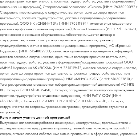
договора: проектная деятельность, практика, трудоустройство, участие в формировании/
модернизации программы), Ставропольский радиозавод «Сигнал» (ИНН: 2635000092 г.
Ставрополь имеется договор о сотрудничестве, ориентация договора: проектная
деятельность, практика, трудоустройство, участие в формировании/модернизации
программы), ООО ИК «СИБИНТЕК» (ИНН 7708119944, имеется опыт совместного
участия в профориентационных мероприятиях), Камоци Пневматика (ИНН 7710028420,
организована и оснащена оборудованием лаборатория, имеется договор о
сотрудничестве, ориентация договора: проектная деятельность, практика,
трудоустройство, участие в формировании/модернизации программы), АО «Красный
Гидропресс (ИНН 6154082903, совместная организация и проведение конференций,
имеется договор о сотрудничестве, ориентация договора: проектная деятельность,
практика, трудоустройство, участие в формировании/модернизации программы) ООО
«МНУ-1 Корпорация АК «ЭСКМ» (ИНН 2315119412, имеется договор о сотрудничестве,
ориентация договора: проектная деятельность, практика, трудоустройство, участие в
формировании/модернизации программы), НКБ «МИУС» ЮФУ (ИНН: 6163027810, г.
Таганрог, организована совместная лаборатория для проектной деятельности) АО НКБ
ВС, Таганрог (ИНН 6154079450, г. Таганрог, сотрудничество по вопросам прохождения
практики, трудоустройстве студентов и выпускников) НИИ РиПУ ЮФУ (ИНН
6163027810, г. Таганрог) НИИ МВС ТРТИ ЮФУ( ИНН 6163027810, г. Таганрог,
сотрудничество по вопросам прохождения практики, трудоустройстве студентов и
выпускников)
Кого и зачем учат по данной программе?
Выпускники направления работают инженерами, конструкторами, программистами и
исследователями на предприятиях в производственной, опытно-конструкторской, IT
сферах, а также создают собственные малые предприятий в сфере создания, управления