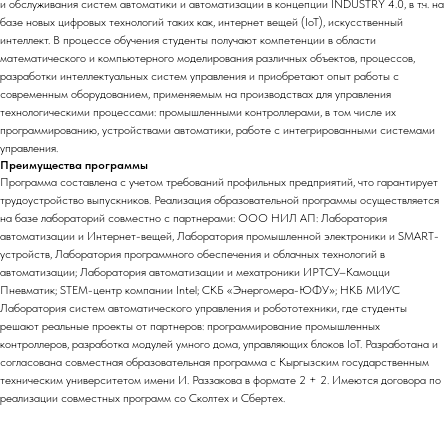
и обслуживания систем автоматики и автоматизации в концепции INDUSTRY 4.0, в т.ч. на
базе новых цифровых технологий таких как, интернет вещей (IoT), искусственный
интеллект. В процессе обучения студенты получают компетенции в области
математического и компьютерного моделирования различных объектов, процессов,
разработки интеллектуальных систем управления и приобретают опыт работы с
современным оборудованием, применяемым на производствах для управления
технологическими процессами: промышленными контроллерами, в том числе их
программированию, устройствами автоматики, работе с интегрированными системами
управления.
Преимущества программы
Программа составлена с учетом требований профильных предприятий, что гарантирует
трудоустройство выпускников. Реализация образовательной программы осуществляется
на базе лабораторий совместно с партнерами: ООО НИЛ АП: Лаборатория
автоматизации и Интернет-вещей, Лаборатория промышленной электроники и SMART-
устройств, Лаборатория программного обеспечения и облачных технологий в
автоматизации; Лаборатория автоматизации и мехатроники ИРТСУ–Камоцци
Пневматик; STEM-центр компании Intel; СКБ «Энергомера-ЮФУ»; НКБ МИУС
Лаборатория систем автоматического управления и робототехники, где студенты
решают реальные проекты от партнеров: программирование промышленных
контроллеров, разработка модулей умного дома, управляющих блоков IoT. Разработана и
согласована совместная образовательная программа с Кыргызским государственным
техническим университетом имени И. Раззакова в формате 2 + 2. Имеются договора по
реализации совместных программ со Сколтех и Сбертех.