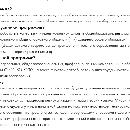
чения?
 учебных практик студенты овладеют необходимыми компетенциями для вед
учителя начальной школы. Изучаемые языки: русский, на выбор: английский
ыпускники программы?
работать в качестве учителей начальной школы в общеобразовательных орг
ачального общего, основного общего и (или) среднего общего образования,
 (Домах детского творчества, центрах дополнительного образования, центр
лями в сфере образования и пр.
анной программе?
иверсальных, общепрофессиональных, профессиональных компетенций в обл
ями ФГОС ВО ЮФУ , а также с учетом потребностей рынка труда и учетом
ития образования.
мы
фессионально-творческих способностей будущих учителей начальной школ
среды образовательного учреждения в соответствии со стратегическими ц
и тенденциями процессов регионализации и глобализации культур. Миссия
вки будущего учителя начальной школы на компетентностно-деятельностно
ого обучения, что предполагает овладение обучаемыми способами педагог
ектром профессионально-прикладных компетенций в области начального об
аний и практических навыков.