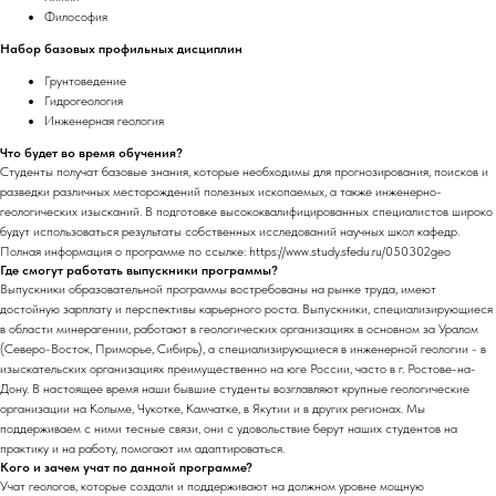
Философия
Набор базовых профильных дисциплин
Грунтоведение
Гидрогеология
Инженерная геология
Что будет во время обучения?
Студенты получат базовые знания, которые необходимы для прогнозирования, поисков и
разведки различных месторождений полезных ископаемых, а также инженерно-
геологических изысканий. В подготовке высококвалифицированных специалистов широко
будут использоваться результаты собственных исследований научных школ кафедр.
Полная информация о программе по ссылке: https://www.study.sfedu.ru/050302geo
Где смогут работать выпускники программы?
Выпускники образовательной программы востребованы на рынке труда, имеют
достойную зарплату и перспективы карьерного роста. Выпускники, специализирующиеся
в области минерагении, работают в геологических организациях в основном за Уралом
(Северо-Восток, Приморье, Сибирь), а специализирующиеся в инженерной геологии - в
изыскательских организациях преимущественно на юге России, часто в г. Ростове-на-
Дону. В настоящее время наши бывшие студенты возглавляют крупные геологические
организации на Колыме, Чукотке, Камчатке, в Якутии и в других регионах. Мы
поддерживаем с ними тесные связи, они с удовольствие берут наших студентов на
практику и на работу, помогают им адаптироваться.
Кого и зачем учат по данной программе?
Учат геологов, которые создали и поддерживают на должном уровне мощную