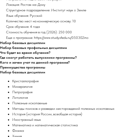
Локация: Ростов-на-Дону
Структурное подразделение: Институт наук о Земле
Язык обучения: Русский
Количество мест на коммерческую основу: 10
Срок обучения: 4 года
Стоимость обучения в год (2026): 250 000
Еще о программе: https://www.study.sfedu.ru/050302ino
Набор базовых дисциплин
Набор базовых профильных дисциплин
Что будет во время обучения?
Где смогут работать выпускники программы?
Кого и зачем учат по данной программе?
Преимущества программы
Набор базовых дисциплин
Кристаллография
Минералогия
Петрография
Литология
Полезные ископаемые
Методы поисков и разведки месторождений полезных ископаемых
История (история России, всеобщая история)
Иностранный язык
Математика и математическая статистика
Физика
Химия