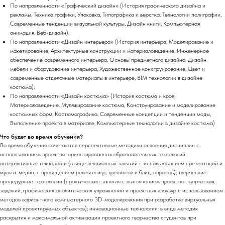
По направленности «Графический дизайн» (История графического дизайна и
рекламы, Техника графики, Упаковка, Типографика и верстка. Технологии полиграфии,
Современные тенденции визуальной культуры, Дизайн книги, Компьютерная
анимация. Веб-дизайн);
По направленности «Дизайн интерьера» (История интерьера, Моделирование и
макетирование, Архитектурные конструкции и материаловедение. Инженерное
обеспечение современного интерьера, Основы предметного дизайна. Дизайн
мебели и оборудование интерьера, Художественное конструирование, Цвет и
современные отделочные материалы в интерьере, BIM технологии в дизайне
костюма);
По направленности «Дизайн костюма» (История костюма и кроя,
Материаловедение. Муляжирование костюма, Конструирование и моделирование
костюмных форм, Костюмографика, Современные концепции и тенденции моды,
Выполнение проекта в материале, Компьютерные технологии в дизайне костюма)
Что будет во время обучения?
Во время обучения сочетаются перспективные методики освоения дисциплин с
использованием проектно-ориентированных образовательных технологий:
интерактивные технологии (в виде лекционных занятий с использованием презентаций и
мульти-медиа, с проведением ролевых игр, тренингов и блиц-опросов); творческие
процедурные технологии (практические занятия с выполнением проектно-творческих
заданий, графических аналитических упражнений и проектных клаузур с использованием
методов вариантного компьютерного 3D-моделирования при разработке виртуальных
моделей проектируемых объектов); инновационные технологии: в виде методик
раскрытия и максимальной активизации проектного творчества студентов при