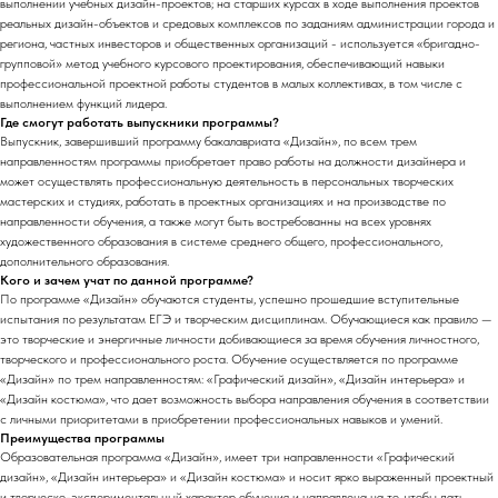
выполнении учебных дизайн-проектов; на старших курсах в ходе выполнения проектов
реальных дизайн-объектов и средовых комплексов по заданиям администрации города и
региона, частных инвесторов и общественных организаций - используется «бригадно-
групповой» метод учебного курсового проектирования, обеспечивающий навыки
профессиональной проектной работы студентов в малых коллективах, в том числе с
выполнением функций лидера.
Где смогут работать выпускники программы?
Выпускник, завершивший программу бакалавриата «Дизайн», по всем трем
направленностям программы приобретает право работы на должности дизайнера и
может осуществлять профессиональную деятельность в персональных творческих
мастерских и студиях, работать в проектных организациях и на производстве по
направленности обучения, а также могут быть востребованны на всех уровнях
художественного образования в системе среднего общего, профессионального,
дополнительного образования.
Кого и зачем учат по данной программе?
По программе «Дизайн» обучаются студенты, успешно прошедшие вступительные
испытания по результатам ЕГЭ и творческим дисциплинам. Обучающиеся как правило —
это творческие и энергичные личности добивающиеся за время обучения личностного,
творческого и профессионального роста. Обучение осуществляется по программе
«Дизайн» по трем направленностям: «Графический дизайн», «Дизайн интерьера» и
«Дизайн костюма», что дает возможность выбора направления обучения в соответствии
с личными приоритетами в приобретении профессиональных навыков и умений.
Преимущества программы
Образовательная программа «Дизайн», имеет три направленности «Графический
дизайн», «Дизайн интерьера» и «Дизайн костюма» и носит ярко выраженный проектный
и творческо-экспериментальный характер обучения и направлена на то, чтобы дать