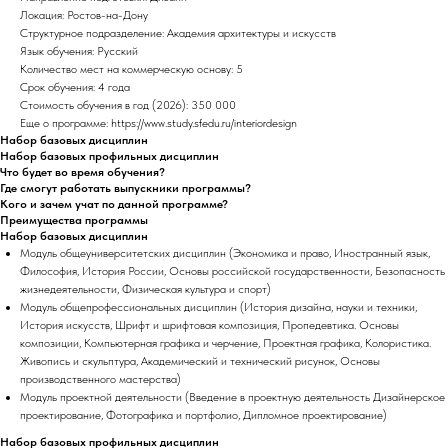
Локация: Ростов-на-Дону
Структурное подразделение: Академия архитектуры и искусств
Язык обучения: Русский
Количество мест на коммерческую основу: 5
Срок обучения: 4 года
Стоимость обучения в год (2026): 350 000
Еще о программе: https://www.study.sfedu.ru/interiordesign
Набор базовых дисциплин
Набор базовых профильных дисциплин
Что будет во время обучения?
Где смогут работать выпускники программы?
Кого и зачем учат по данной программе?
Преимущества программы
Набор базовых дисциплин
Модуль общеуниверситетских дисциплин (Экономика и право, Иностранный язык,
Философия, История России, Основы российской государственности, Безопасность
жизнедеятельности, Физическая культура и спорт)
Модуль общепрофессиональных дисциплин (История дизайна, науки и техники,
История искусств, Шрифт и шрифтовая композиция, Пропедевтика. Основы
композиции, Компьютерная графика и черчение, Проектная графика, Колористика.
Живопись и скульптура, Академический и технический рисунок, Основы
производственного мастерства)
Модуль проектной деятельности (Введение в проектную деятельность Дизайнерское
проектирование, Фотографика и портфолио, Дипломное проектирование)
Набор базовых профильных дисциплин