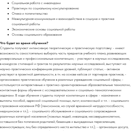
Социальная работа с инвалидами
Практикум по социальному консультированию
Опека и попечительство
Межкультурная коммуникация и взаимодействие в социуме и практике
социальной работы
Экономические основы социальной работы
Основы социального образования
Что будет во время обучения?
Студенты получают интенсивную теоретическую и практическую подготовку: - имеют
возможность самостоятельно выбирать часть предметов учебного плана, развивающих
универсальные и профессиональные компетенции; - участвуют в научных исследованиях,
в конкурсах стипендий и грантов по результатам научных исследований, выступают на
научно-практических конференциях разных уровней, публикуют статьи; - активное
участвуют в проектной деятельности, в т.ч. на основе кейсов от партнеров-практиков; -
организовано практическое обучение в различных учреждениях социальной сферы; -
используются интерактивные и практико-ориентированные образовательные технологии,
контактные формы обучения с исследовательскими и социально-технологическими
задачами. В ходе обучения студенты получат компетенции в сфере: - назначения и
выплаты пособий, адресной социальной помощи, льгот, компенсаций и т.п. - социального
страхования населения РФ (пенсионное, на случай временной нетрудоспособности,
медицинское и т.п.); - социального обслуживания и социального сопровождения
различных категорий населения (пожилых людей; инвалидов; несовершеннолетних,
оставшихся без попечения родителей; беженцев и вынужденных переселенцев;
военнослужащих; лиц без определенного места жительства и т.п.); - организации досуга,