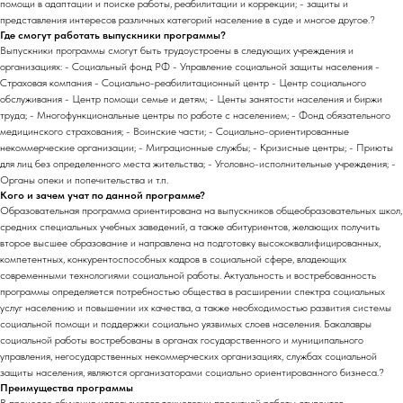
помощи в адаптации и поиске работы, реабилитации и коррекции; - защиты и
представления интересов различных категорий население в суде и многое другое.?
Где смогут работать выпускники программы?
Выпускники программы смогут быть трудоустроены в следующих учреждения и
организациях: - Социальный фонд РФ - Управление социальной защиты населения -
Страховая компания - Социально-реабилитационный центр - Центр социального
обслуживания - Центр помощи семье и детям; - Центы занятости населения и биржи
труда; - Многофункциональные центры по работе с населением; - Фонд обязательного
медицинского страхования; - Воинские части; - Социально-ориентированные
некоммерческие организации; - Миграционные службы; - Кризисные центры; - Приюты
для лиц без определенного места жительства; - Уголовно-исполнительные учреждения; -
Органы опеки и попечительства и т.п.
Кого и зачем учат по данной программе?
Образовательная программа ориентирована на выпускников общеобразовательных школ,
средних специальных учебных заведений, а также абитуриентов, желающих получить
второе высшее образование и направлена на подготовку высококвалифицированных,
компетентных, конкурентоспособных кадров в социальной сфере, владеющих
современными технологиями социальной работы. Актуальность и востребованность
программы определяется потребностью общества в расширении спектра социальных
услуг населению и повышении их качества, а также необходимостью развития системы
социальной помощи и поддержки социально уязвимых слоев населения. Бакалавры
социальной работы востребованы в органах государственного и муниципального
управления, негосударственных некоммерческих организациях, службах социальной
защиты населения, являются организаторами социально ориентированного бизнеса.?
Преимущества программы