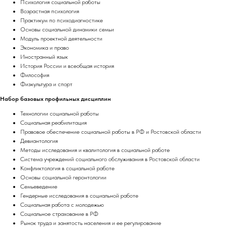
Психология социальной работы
Возрастная психология
Практикум по психодиагностике
Основы социальной динамики семьи
Модуль проектной деятельности
Экономика и право
Иностранный язык
История России и всеобщая история
Философия
Физкультура и спорт
Набор базовых профильных дисциплин
Технологии социальной работы
Социальная реабилитация
Правовое обеспечение социальной работы в РФ и Ростовской области
Девиантология
Методы исследования и квалитология в социальной работе
Система учреждений социального обслуживания в Ростовской области
Конфликтология в социальной работе
Основы социальной геронтологии
Семьеведение
Гендерные исследования в социальной работе
Социальная работа с молодежью
Социальное страхование в РФ
Рынок труда и занятость населения и ее регулирование