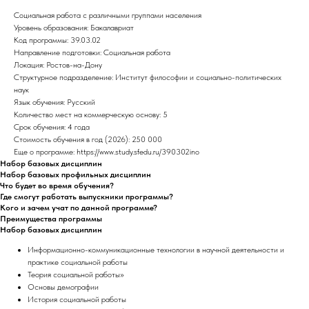
Социальная работа с различными группами населения
Уровень образования: Бакалавриат
Код программы: 39.03.02
Направление подготовки: Социальная работа
Локация: Ростов-на-Дону
Структурное подразделение: Институт философии и социально-политических
наук
Язык обучения: Русский
Количество мест на коммерческую основу: 5
Срок обучения: 4 года
Стоимость обучения в год (2026): 250 000
Еще о программе: https://www.study.sfedu.ru/390302ino
Набор базовых дисциплин
Набор базовых профильных дисциплин
Что будет во время обучения?
Где смогут работать выпускники программы?
Кого и зачем учат по данной программе?
Преимущества программы
Набор базовых дисциплин
Информационно-коммуникационные технологии в научной деятельности и
практике социальной работы
Теория социальной работы»
Основы демографии
История социальной работы