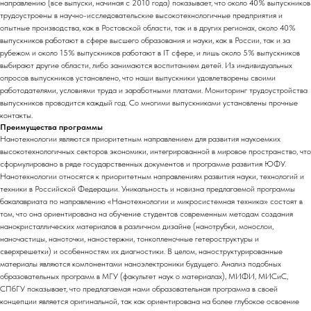
направлению (все выпуски, начиная с 2010 года) показывает, что около 40% выпускников
трудоустроены в научно-исследовательские высокотехнологичные предприятия и
опытные производства, как в Ростовской области, так и в других регионах, около 40%
выпускников работают в сфере высшего образования и науки, как в России, так и за
рубежом и около 15% выпускников работают в IT сфере, и лишь около 5% выпускников
выбирают другие области, либо занимаются воспитанием детей. Из индивидуальных
опросов выпускников установлено, что наши выпускники удовлетворены своими
работодателями, условиями труда и заработными платами. Мониторинг трудоустройства
выпускников проводится каждый год. Со многими выпускниками установлены прочные
контакты.
Преимущества программы
Нанотехнологии являются приоритетным направлением для развития наукоемких
высокотехнологичных секторов экономики, интегрированной в мировое пространство, что
сформулировано в ряде государственных документов и программе развития ЮФУ.
Нанотехнологии относятся к приоритетным направлениям развития науки, технологий и
техники в Российской Федерации. Уникальность и новизна предлагаемой программы
бакалавриата по направлению «Нанотехнологии и микросистемная техника» состоят в
том, что она ориентирована на обучение студентов современным методам создания
нанокристаллических материалов в различном дизайне (нанотрубки, монослои,
наночастицы, наноточки, наностержни, тонкопленочные гетероструктуры и
сверхрешетки) и особенностям их диагностики. В целом, наноструктурированные
материалы являются компонентами наноэлектроники будущего. Анализ подобных
образовательных программ в МГУ (факультет наук о материалах), МИФИ, МИСиС,
СПбГУ показывает, что предлагаемая нами образовательная программа в своей
концепции является оригинальной, так как ориентирована на более глубокое освоение