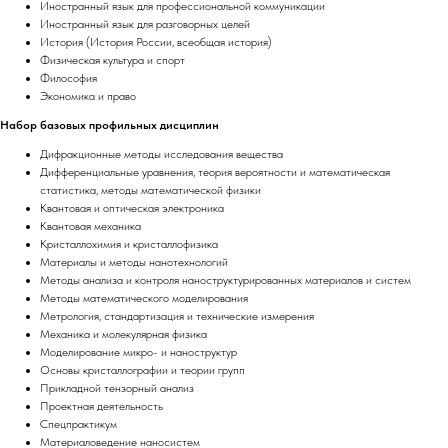
Иностранный язык для профессиональной коммуникации
Иностранный язык для разговорных целей
История (История России, всеобщая история)
Физическая культура и спорт
Философия
Экономика и право
Набор базовых профильных дисциплин
Дифракционные методы исследования вещества
Дифференциальные уравнения, теория вероятности и математическая
статистика, методы математической физики
Квантовая и оптическая электроника
Квантовая механика
Кристаллохимия и кристаллофизика
Материалы и методы нанотехнологий
Методы анализа и контроля наноструктурированных материалов и систем
Методы математического моделирования
Метрология, стандартизация и технические измерения
Механика и молекулярная физика
Моделирование микро- и наноструктур
Основы кристаллографии и теории групп
Прикладной тензорный анализ
Проектная деятельность
Спецпрактикум
Материаловедение наносистем