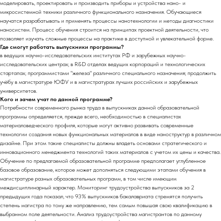
моделировать, проектировать и производить приборы и устройства нано- и
микросистемной техники различного функционального назначения. Обучающиеся
научатся разрабатывать и применять процессы нанотехнологии и методы диагностики
наносистем. Процесс обучения строится на принципах проектной деятельности, что
позволяет изучать сложные процессы на практике в доступной и увлекательной форме.
Где смогут работать выпускники программы?
в ведущих научно-исследовательских институтах РФ и зарубежных научно-
исследовательских центрах; в R&D отделах ведущих корпораций и технологических
стартапах; программистами "железа" различного специального назначения; продолжить
учёбу в магистратуре ЮФУ и в магистратурах лучших российских и зарубежных
университетов.
Кого и зачем учат по данной программе?
Потребности современного рынка труда в выпускниках данной образовательной
программы определяется, прежде всего, необходимостью в специалистах
материаловедческого профиля, которые могут активно развивать современные
технологии создания новых функциональных материалов в виде наноструктур в различном
дизайне. При этом такие специалисты должны владеть основами стратегического и
инновационного менеджмента технологий таких материалов с учетом их цены и качества.
Обучение по предлагаемой образовательной программе предполагает углубленное
базовое образование, которое может дополняться следующими этапами обучения в
магистратуре разных образовательных программ, в том числе имеющим
междисциплинарный характер. Мониторинг трудоустройства выпускников за 2
предыдущих года показал, что 93% выпускников бакалавриата стремятся получить
степень магистра по тому же направлению, тем самым повышая свою квалификацию в
выбранном поле деятельности. Анализ трудоустройства магистрантов по данному