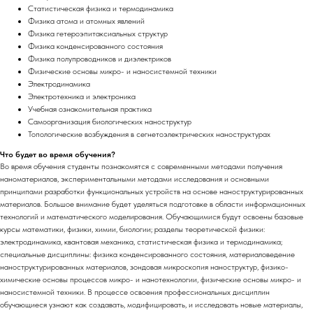
Статистическая физика и термодинамика
Физика атома и атомных явлений
Физика гетероэпитаксиальных структур
Физика конденсированного состояния
Физика полупроводников и диэлектриков
Физические основы микро- и наносистемной техники
Электродинамика
Электротехника и электроника
Учебная ознакомительная практика
Самоорганизация биологических наноструктур
Топологические возбуждения в сегнетоэлектрических наноструктурах
Что будет во время обучения?
Во время обучения студенты познакомятся с современными методами получения
наноматериалов, экспериментальными методами исследования и основными
принципами разработки функциональных устройств на основе наноструктурированных
материалов. Большое внимание будет уделяться подготовке в области информационных
технологий и математического моделирования. Обучающимися будут освоены базовые
курсы математики, физики, химии, биологии; разделы теоретической физики:
электродинамика, квантовая механика, статистическая физика и термодинамика;
специальные дисциплины: физика конденсированного состояния, материаловедение
наноструктурированных материалов, зондовая микроскопия наноструктур, физико-
химические основы процессов микро- и нанотехнологии, физические основы микро- и
наносистемной техники. В процессе освоения профессиональных дисциплин
обучающиеся узнают как создавать, модифицировать, и исследовать новые материалы,