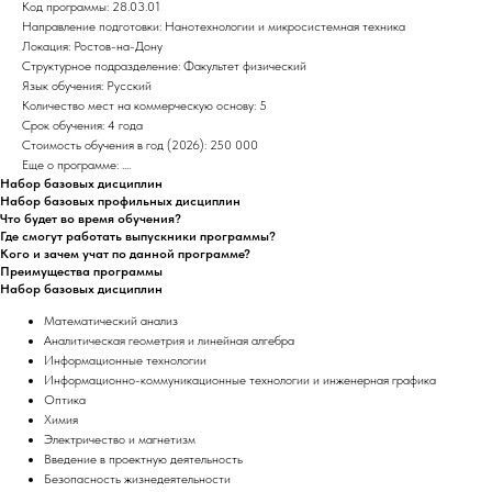
Код программы: 28.03.01
Направление подготовки: Нанотехнологии и микросистемная техника
Локация: Ростов-на-Дону
Структурное подразделение: Факультет физический
Язык обучения: Русский
Количество мест на коммерческую основу: 5
Срок обучения: 4 года
Стоимость обучения в год (2026): 250 000
Еще о программе: ....
Набор базовых дисциплин
Набор базовых профильных дисциплин
Что будет во время обучения?
Где смогут работать выпускники программы?
Кого и зачем учат по данной программе?
Преимущества программы
Набор базовых дисциплин
Математический анализ
Аналитическая геометрия и линейная алгебра
Информационные технологии
Информационно-коммуникационные технологии и инженерная графика
Оптика
Химия
Электричество и магнетизм
Введение в проектную деятельность
Безопасность жизнедеятельности