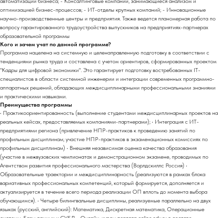
автоматизации бизнеса; - Консалтинговые компании, занимающиеся анализом и
оптимизацией бизнес-процессов; - ИТ-отделы крупных компаний; - Инновационные
научно-производственные центры и предприятия. Также ведется планомерная работа по
вопросу гарантированного трудоустройства выпускников на предприятиях-партнерах
образовательной программы
Кого и зачем учат по данной программе?
Программа нацелена на системную и целенаправленную подготовку в соответствии с
тенденциями рынка труда и составлена с учетом ориентиров, сформированных проектом
"Кадры для цифровой экономики". Это гарантирует подготовку востребованных IT-
специалистов в области системной инженерии и интеграции современных программно-
аппаратных решений, обладающих междисциплинарными профессиональными знаниями
и практическими навыками.
Преимущества программы
• Практикоориентированность (выполнение студентами междисциплинарных проектов на
реальных кейсах, предоставляемых компаниями-партнерами); • Интеграция с ИТ-
предприятиями региона (привлечение НПР-практиков к проведению занятий по
профильным дисциплинам; участие НПР-практиков в экзаменационных комиссиях по
профильным дисциплинам) • Внешняя независимая оценка качества образования
(участие в межвузовских чемпионатах и демонстрационном экзамене, проводимых по
Агентством развития профессионального мастерства (Ворлдскиллс Россия) •
Образовательные траектории и междисциплинарность (реализуются в рамках блока
вариативных профессиональных компетенций, который формируется, дополняется и
актуализируется в течение всего периода реализации ОП вплоть до момента выбора
обучающимся). • Четыре билингвальные дисциплины, реализуемые параллельно на двух
языках (русский, английский): Математика, Дискретная математика, Операционные