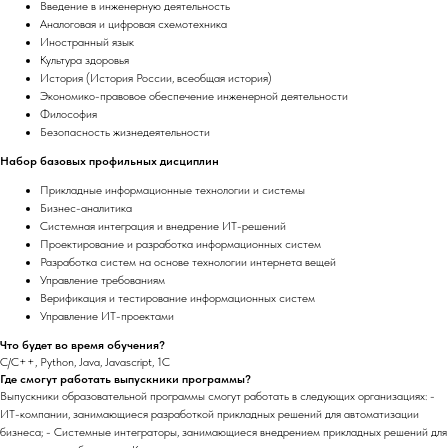
Введение в инженерную деятельность
Аналоговая и цифровая схемотехника
Иностранный язык
Культура здоровья
История (История России, всеобщая история)
Экономико-правовое обеспечение инженерной деятельности
Философия
Безопасность жизнедеятельности
Набор базовых профильных дисциплин
Прикладные информационные технологии и системы
Бизнес-аналитика
Системная интеграция и внедрение ИТ-решений
Проектирование и разработка информационных систем
Разработка систем на основе технологии интернета вещей
Управление требованиям
Верификация и тестирование информационных систем
Управление ИТ-проектами
Что будет во время обучения?
С/С++, Python, Java, Javascript, 1C
Где смогут работать выпускники программы?
Выпускники образовательной программы смогут работать в следующих организациях: -
ИТ-компании, занимающиеся разработкой прикладных решений для автоматизации
бизнеса; - Системные интеграторы, занимающиеся внедрением прикладных решений для