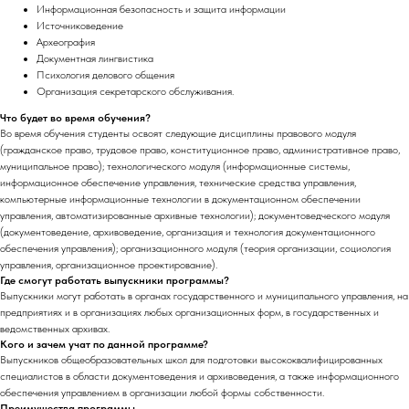
Информационная безопасность и защита информации
Источниковедение
Археография
Документная лингвистика
Психология делового общения
Организация секретарского обслуживания.
Что будет во время обучения?
Во время обучения студенты освоят следующие дисциплины правового модуля
(гражданское право, трудовое право, конституционное право, административное право,
муниципальное право); технологического модуля (информационные системы,
информационное обеспечение управления, технические средства управления,
компьютерные информационные технологии в документационном обеспечении
управления, автоматизированные архивные технологии); документоведческого модуля
(документоведение, архивоведение, организация и технология документационного
обеспечения управления); организационного модуля (теория организации, социология
управления, организационное проектирование).
Где смогут работать выпускники программы?
Выпускники могут работать в органах государственного и муниципального управления, на
предприятиях и в организациях любых организационных форм, в государственных и
ведомственных архивах.
Кого и зачем учат по данной программе?
Выпускников общеобразовательных школ для подготовки высококвалифицированных
специалистов в области документоведения и архивоведения, а также информационного
обеспечения управлением в организации любой формы собственности.
Преимущества программы