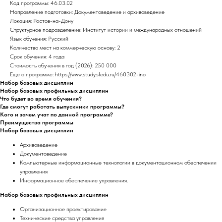
Код программы: 46.03.02
Направление подготовки: Документоведение и архивоведение
Локация: Ростов-на-Дону
Структурное подразделение: Институт истории и международных отношений
Язык обучения: Русский
Количество мест на коммерческую основу: 2
Срок обучения: 4 года
Стоимость обучения в год (2026): 250 000
Еще о программе: https://www.study.sfedu.ru/460302-ino
Набор базовых дисциплин
Набор базовых профильных дисциплин
Что будет во время обучения?
Где смогут работать выпускники программы?
Кого и зачем учат по данной программе?
Преимущества программы
Набор базовых дисциплин
Архивоведение
Документоведение
Компьютерные информационные технологии в документационном обеспечении
управления
Информационное обеспечение управления.
Набор базовых профильных дисциплин
Организационное проектирование
Технические средства управления