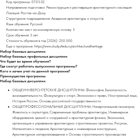
Код программы: 07.03.02
Направление подготовки: Реконструкция и реставрация архитектурного наследия
Локация: Ростов-на-Дону
Структурное подразделение: Академия архитектуры и искусств
Язык обучения: Русский
Количество мест на коммерческую основу: 5
Срок обучения: 5 лет
Стоимость обучения в год (2026): 250 000
Еще о программе: https://www.study.sfedu.ru/architecturalheritage
Набор базовых дисциплин
Набор базовых профильных дисциплин
Что будет во время обучения?
Где смогут работать выпускники программы?
Кого и зачем учат по данной программе?
Преимущества программы
Набор базовых дисциплин
ОБЩЕУНИВЕРСИТЕТСКИЕ ДИСЦИПЛИНЫ: Философия, Безопасность
жизнедеятельности, Физкультура и спорт, Экономика и право, Иностранный язык,
История России, Основы российской государственности
ОБЩЕПРОФЕССИОНАЛЬНЫЕ ДИСЦИПЛИНЫ: Начертательная геометрия,
Живопись и скульптура, Современные проблемы архитектуры, Инженерное
оборудование зданий и сооружений и архитектурная физика, Экономика,
организация и управление архитектурно-строительным проектом, Рисунок,
Математика и геодезия, Архитектурные и инженерные конструкции,
Архитектурное материаловедение и Основы строительного производства