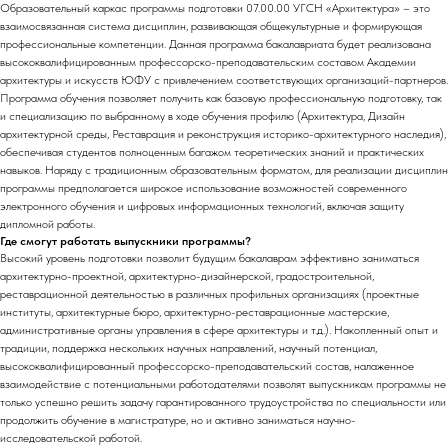
Образовательный каркас программы подготовки 07.00.00 УГСН «Архитектура» – это
взаимосвязанная система дисциплин, развивающая общекультурные и формирующая
профессиональные компетенции. Данная программа бакалавриата будет реализована
высококвалифицированным профессорско-преподавательским составом Академии
архитектуры и искусств ЮФУ с привлечением соответствующих организаций-партнеров.
Программа обучения позволяет получить как базовую профессиональную подготовку, так
и специализацию по выбранному в ходе обучения профилю (Архитектура, Дизайн
архитектурной среды, Реставрация и реконструкция историко-архитектурного наследия),
обеспечивая студентов полноценным багажом теоретических знаний и практических
навыков. Наряду с традиционным образовательным форматом, для реализации дисциплин
программы предполагается широкое использование возможностей современного
электронного обучения и цифровых информационных технологий, включая защиту
дипломной работы.
Где смогут работать выпускники программы?
Высокий уровень подготовки позволит будущим бакалаврам эффективно заниматься
архитектурно-проектной, архитектурно-дизайнерской, градостроительной,
реставрационной деятельностью в различных профильных организациях (проектные
институты, архитектурные бюро, архитектурно-реставрационные мастерские,
административные органы управления в сфере архитектуры и т.д.). Накопленный опыт и
традиции, поддержка нескольких научных направлений, научный потенциал,
высококвалифицированный профессорско-преподавательский состав, налаженное
взаимодействие с потенциальными работодателями позволят выпускникам программы не
только успешно решить задачу гарантированного трудоустройства по специальности или
продолжить обучение в магистратуре, но и активно заниматься научно-
исследовательской работой.