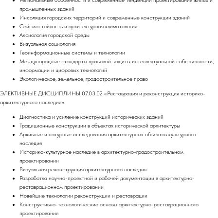
Региональные особенности и современные тенденции проектирования жилых и
промышленных зданий
Инсоляция городских территорий и современные конструкции зданий
Сейсмостойкость и архитектурная климатология
Аксиология городской среды
Визуальная социология
Геоинформационные системы и технологии
Международные стандарты правовой защиты интеллектуальной собственности,
информации и цифровых технологий
Экологическое, земельное, градостроительное право
ЭЛЕКТИВНЫЕ ДИСЦИПЛИНЫ 07.03.02 «Реставрация и реконструкция историко-
архитектурного наследия»:
Диагностика и усиление конструкций исторических зданий
Традиционные конструкции в объектах исторической архитектуры
Архивные и натурные исследования архитектурных объектов культурного
наследия
Историко-культурное наследие в архитектурно-градостроительном
проектировании
Визуальная реконструкция архитектурного наследия
Разработка научно-проектной и рабочей документации в архитектурно-
реставрационном проектировании
Новейшие технологии реконструкции и реставрации
Конструктивно-технологические основы архитектурно-реставрационного
проектирования