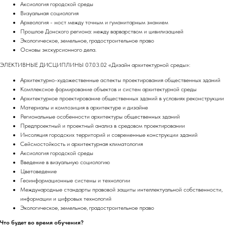
Аксиология городской среды
Визуальная социология
Археология - мост между точным и гуманитарным знанием
Прошлое Донского региона: между варварством и цивилизацией
Экологическое, земельное, градостроительное право
Основы экскурсионного дела.
ЭЛЕКТИВНЫЕ ДИСЦИПЛИНЫ 07.03.02 «Дизайн архитектурной среды»:
Архитектурно-художественные аспекты проектирования общественных зданий
Комплексное формирование объектов и систем архитектурной среды
Архитектурное проектирование общественных зданий в условиях реконструкции
Материалы и композиция в архитектуре и дизайне
Региональные особенности архитектуры общественных зданий
Предпроектный и проектный анализ в средовом проектировании
Инсоляция городских территорий и современные конструкции зданий
Сейсмостойкость и архитектурная климатология
Аксиология городской среды
Введение в визуальную социологию
Цветоведение
Геоинформационные системы и технологии
Международные стандарты правовой защиты интеллектуальной собственности,
информации и цифровых технологий
Экологическое, земельное, градостроительное право
Что будет во время обучения?