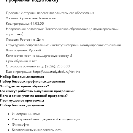
Профили: История и педагог дополнительного образования
Уровень образования: Бакалавриат
Код программы: 44.03.05
Направление подготовки: Педагогическое образование (с двумя профилями
подготовки)
Локация: Ростов-на-Дону
Структурное подразделение: Институт истории и международных отношений
Язык обучения: Русский
Количество мест на коммерческую основу: 5
Срок обучения: 5 лет
Стоимость обучения в год (2026): 250 000
Еще о программе: https://www.study.sfedu.ru/hist-ino
Набор базовых дисциплин
Набор базовых профильных дисциплин
Что будет во время обучения?
Где смогут работать выпускники программы?
Кого и зачем учат по данной программе?
Преимущества программы
Набор базовых дисциплин
Иностранный язык
Иностранный язык для деловой коммуникации
Философия
Безопасность жизнедеятельности