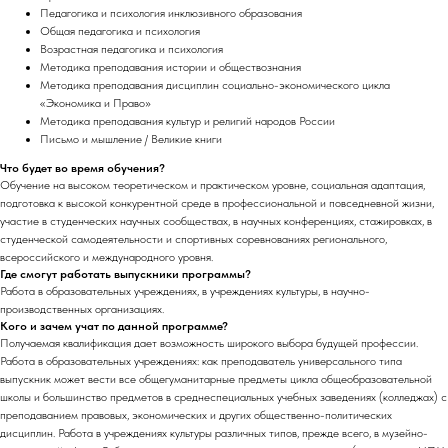
Педагогика и психология инклюзивного образования
Общая педагогика и психология
Возрастная педагогика и психология
Методика преподавания истории и обществознания
Методика преподавания дисциплин социально-экономического цикла
«Экономика и Право»
Методика преподавания культур и религий народов России
Письмо и мышление / Великие книги
Что будет во время обучения?
Обучение на высоком теоретическом и практическом уровне, социальная адаптация,
подготовка к высокой конкурентной среде в профессиональной и повседневной жизни,
участие в студенческих научных сообществах, в научных конференциях, стажировках, в
студенческой самодеятельности и спортивных соревнованиях регионального,
всероссийского и международного уровня.
Где смогут работать выпускники программы?
Работа в образовательных учреждениях, в учреждениях культуры, в научно-
производственных организациях.
Кого и зачем учат по данной программе?
Получаемая квалификация дает возможность широкого выбора будущей профессии.
Работа в образовательных учреждениях: как преподаватель универсального типа
выпускник может вести все общегуманитарные предметы цикла общеобразовательной
школы и большинство предметов в среднеспециальных учебных заведениях (колледжах) с
преподаванием правовых, экономических и других общественно-политических
дисциплин. Работа в учреждениях культуры различных типов, прежде всего, в музейно-