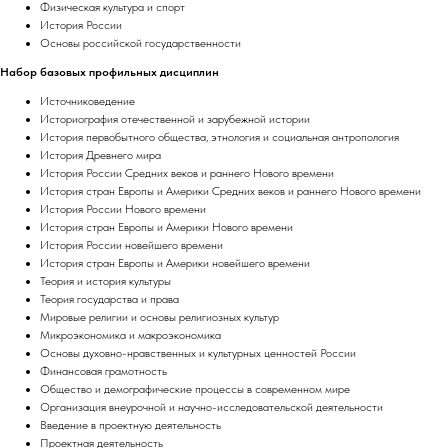
Физическая культура и спорт
История России
Основы российской государственности
Набор базовых профильных дисциплин
Источниковедение
Историография отечественной и зарубежной истории
История первобытного общества, этнология и социальная антропология
История Древнего мира
История России Средних веков и раннего Нового времени
История стран Европы и Америки Средних веков и раннего Нового времени
История России Нового времени
История стран Европы и Америки Нового времени
История России новейшего времени
История стран Европы и Америки новейшего времени
Теория и история культуры
Теория государства и права
Мировые религии и основы религиозных культур
Микроэкономика и макроэкономика
Основы духовно-нравственных и культурных ценностей России
Финансовая грамотность
Общество и демографические процессы в современном мире
Организация внеурочной и научно-исследовательской деятельности
Введение в проектную деятельность
Проектная деятельность