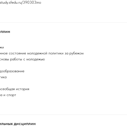
study.sfedu.ru/390303ino
иплин
ежи
нное состояние молодежной политики за рубежом
сновы работы с молодежью
дообразование
гика
всеобщая история
а и спорт
ильных дисциплин