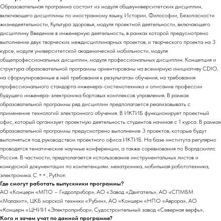
Образовательная программа состоит из модуля общеуниверситетских дисциплин,
включающего дисциплины по иностранному языку, Истории, Философии, Безопасности
жизнедеятельности, Культура здоровья, модуля проектной деятельности, включающего
дисциплину Введение в инженерную деятельность, в рамках которой предусмотрено
выполнение двух творческих междисциплинарных проектов, и творческого проекта на 3
курсе, модуля университетской академической мобильности, модуля
общепрофессиональных дисциплин, модуля профессиональных дисциплин. Концепция и
структура образовательной программы ориентированы на всемирную инициативу CDIO,
на сформулированные в ней требования к результатам обучения, на требования
профессионального стандарта инженера-системотехника и описание профессии
будущего инженера-электроника бортовых комплексов управления. В рамках
образовательной программы ряд дисциплин предполагается реализовывать с
применение технологий электронного обучения. В ИКТИБ функционирует проектный
офис, который организует проектную деятельность студентов начиная с 1 курса. В рамках
образовательной программы предусмотрено выполнение 3 проектов, которые будут
выполняться под руководством проектного офиса ИКТИБ. На базе института регулярно
проводятся тематические научные конференции, а также соревнования по Ворлдскиллс
Россия. В частности, предполагается использование инструментальных листов и
конкурсной документации по компетенциям: мехатроника, мобильная робототехника,
электроника. С ++, Python
Где смогут работать выпускники программы?
АО «Концерн «МПО – Гидроприбор», АО «Завод «Двигатель», АО «СПМБМ
«Малахит», ЦКБ морской техники «Рубин», АО «Концерн «НПО «Аврора», АО
«Концерн «ЦНИИ «Электроприбор», Судостроительный завод «Северная верфь»,
Кого и зачем учат по данной программе?