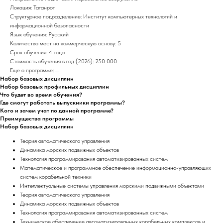
Локация: Таганрог
Структурное подразделение: Институт компьютерных технологий и
информационной безопасности
Язык обучения: Русский
Количество мест на коммерческую основу: 5
Срок обучения: 4 года
Стоимость обучения в год (2026): 250 000
Еще о программе: ....
Набор базовых дисциплин
Набор базовых профильных дисциплин
Что будет во время обучения?
Где смогут работать выпускники программы?
Кого и зачем учат по данной программе?
Преимущества программы
Набор базовых дисциплин
Теория автоматического управления
Динамика морских подвижных объектов
Технология программирования автоматизированных систем
Математическое и программное обеспечение информационно-управляющих
систем корабельной техники
Интеллектуальные системы управления морскими подвижными объектами
Теория автоматического управления
Динамика морских подвижных объектов
Технология программирования автоматизированных систем
Техническое обеспечение автоматизированных корабельных комплексов и