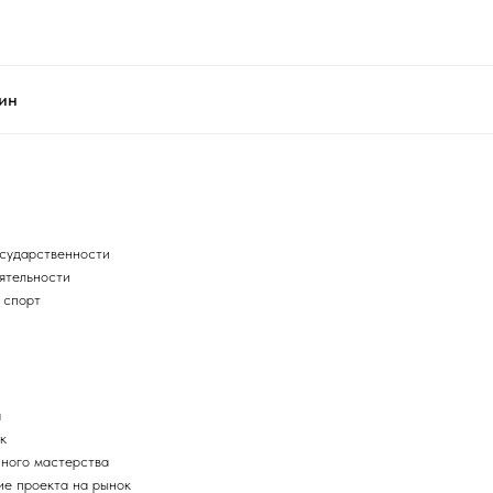
ин
сударственности
ятельности
 спорт
а
к
ного мастерства
ие проекта на рынок