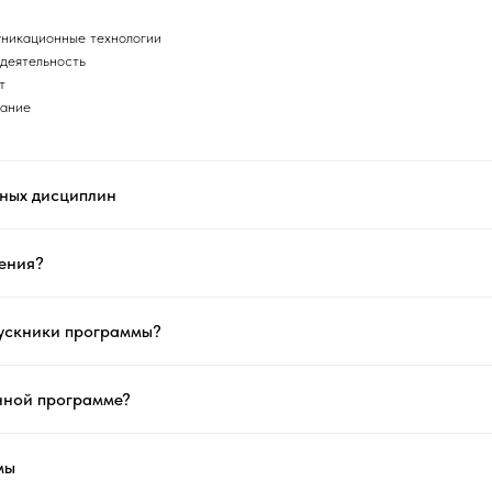
никационные технологии
 деятельность
т
вание
ных дисциплин
чения?
пускники программы?
анной программе?
мы