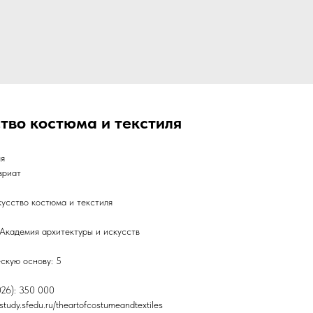
ство костюма и текстиля
ля
вриат
усство костюма и текстиля
Академия архитектуры и искусств
скую основу: 5
026): 350 000
tudy.sfedu.ru/theartofcostumeandtextiles