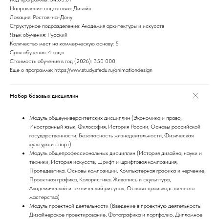
Направление подготовки: Дизайн
Локация: Ростов-на-Дону
Структурное подразделение: Академия архитектуры и искусств
Язык обучения: Русский
Количество мест на коммерческую основу: 5
Срок обучения: 4 года
Стоимость обучения в год (2026): 350 000
Еще о программе: https://www.study.sfedu.ru/animationdesign
Набор базовых дисциплин
Модуль общеуниверситетских дисциплин (Экономика и право,
Иностранный язык, Философия, История России, Основы российской
государственности, Безопасность жизнедеятельности, Физическая
культура и спорт)
Модуль общепрофессиональных дисциплин (История дизайна, науки и
техники, История искусств, Шрифт и шрифтовая композиция,
Пропедевтика. Основы композиции, Компьютерная графика и черчение,
Проектная графика, Колористика. Живопись и скульптура,
Академический и технический рисунок, Основы производственного
мастерства)
Модуль проектной деятельности (Введение в проектную деятельность
Дизайнерское проектирование, Фотографика и портфолио, Дипломное