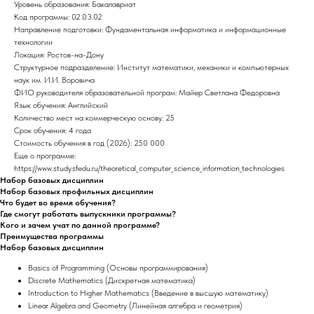
Уровень образования: Бакалавриат
Код программы: 02.03.02
Направление подготовки: Фундаментальная информатика и информационные
технологии
Локация: Ростов-на-Дону
Структурное подразделение: Институт математики, механики и компьютерных
наук им. И.И. Воровича
ФИО руководителя образовательной програм: Майер Светлана Федоровна
Язык обучения: Английский
Количество мест на коммерческую основу: 25
Срок обучения: 4 года
Стоимость обучения в год (2026): 250 000
Еще о программе:
https://www.study.sfedu.ru/theoretical_computer_science_information_technologies
Набор базовых дисциплин
Набор базовых профильных дисциплин
Что будет во время обучения?
Где смогут работать выпускники программы?
Кого и зачем учат по данной программе?
Преимущества программы
Набор базовых дисциплин
Basics of Programming (Основы программирования)
Discrete Mathematics (Дискретная математика)
Introduction to Higher Mathematics (Введение в высшую математику)
Linear Algebra and Geometry (Линейная алгебра и геометрия)