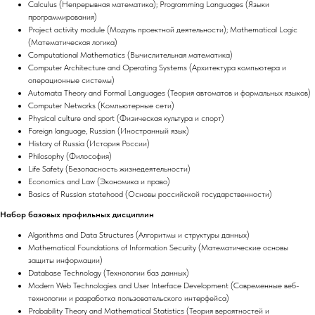
Calculus (Непрерывная математика); Programming Languages (Языки
программирования)
Project activity module (Модуль проектной деятельности); Mathematical Logic
(Математическая логика)
Computational Mathematics (Вычислительная математика)
Computer Architecture and Operating Systems (Архитектура компьютера и
операционные системы)
Automata Theory and Formal Languages (Теория автоматов и формальных языков)
Computer Networks (Компьютерные сети)
Physical culture and sport (Физическая культура и спорт)
Foreign language, Russian (Иностранный язык)
History of Russia (История России)
Philosophy (Философия)
Life Safety (Безопасность жизнедеятельности)
Economics and Law (Экономика и право)
Basics of Russian statehood (Основы российской государственности)
Набор базовых профильных дисциплин
Algorithms and Data Structures (Алгоритмы и структуры данных)
Mathematical Foundations of Information Security (Математические основы
защиты информации)
Database Technology (Технологии баз данных)
Modern Web Technologies and User Interface Development (Современные веб-
технологии и разработка пользовательского интерфейса)
Probability Theory and Mathematical Statistics (Теория вероятностей и