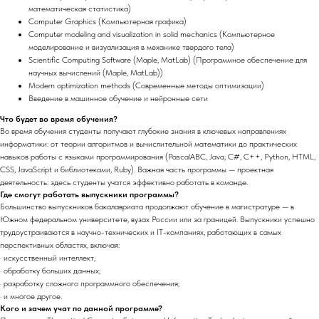
математическая статистика)
Computer Graphics (Компьютерная графика)
Computer modeling and visualization in solid mechanics (Компьютерное
моделирование и визуализация в механике твердого тела)
Scientific Computing Software (Maple, MatLab) (Программное обеспечение для
научных вычислений (Maple, MatLab))
Modern optimization methods (Современные методы оптимизации)
Введение в машинное обучение и нейронные сети
Что будет во время обучения?
Во время обучения студенты получают глубокие знания в ключевых направлениях
информатики: от теории алгоритмов и вычислительной математики до практических
навыков работы с языками программирования (PascalABC, Java, C#, C++, Python, HTML,
CSS, JavaScript и библиотеками, Ruby). Важная часть программы — проектная
деятельность: здесь студенты учатся эффективно работать в команде.
Где смогут работать выпускники программы?
Большинство выпускников бакалавриата продолжают обучение в магистратуре — в
Южном федеральном университете, вузах России или за границей. Выпускники успешно
трудоустраиваются в научно-технических и IT-компаниях, работающих в самых
перспективных областях, включая:
· искусственный интеллект;
· обработку больших данных;
· разработку сложного программного обеспечения;
· и многое другое.
Кого и зачем учат по данной программе?