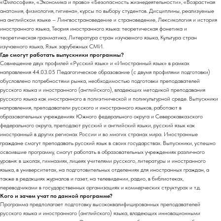
«Философия», «Экономика и право» «Безопасность жизнедеятельности», «Возрастная
анатомия, физиология, гигиена», курсы по выбору студентов. Дисциплины, реализуемые
на английском языке – Лингвострановедение и страноведение, Лексикология и история
иностранного языка, Теория иностранного языка: теоретическая фонетика и
теоретическая грамматика, Литература стран изучаемого языка, Культура стран
изучаемого языка, Язык зарубежных СМИ.
Где смогут работать выпускники программы?
Совмещение двух профилей «Русский язык» и «Иностранный язык» в рамках
направления 44.03.05 Педагогическое образование (с двумя профилями подготовки)
обусловлено потребностями рынка, необходимостью подготовки преподавателей
русского языка и иностранного (английского), владеющих методикой преподавания
русского языка как иностранного в полиэтнической и поликультурной среде. Выпускники
направления, преподаватели русского и иностранного языков, работают в
образовательных учреждениях Южного федерального округа и Северокавказского
федерального округа, преподают русский и английский языки, русский язык как
иностранный в других регионах России и во многих странах мира. Иностранные
граждане смогут преподавать русский язык в своих государствах. Выпускники, успешно
освоившие программу, смогут работать в образовательных учреждениях различного
уровня: в школах, гимназиях, лицеях учителями русского, литературы и иностранного
языка, в университетах, на подготовительных отделениях для иностранных граждан, а
также в редакциях журналов и газет, на телевидении, радио, в библиотеках,
переводчиками в государственных организациях и коммерческих структурах и т.д.
Кого и зачем учат по данной программе?
Программа предполагает подготовку высококвалифицированных преподавателей
русского языка и иностранного (английского) языка, владеющих инновационными