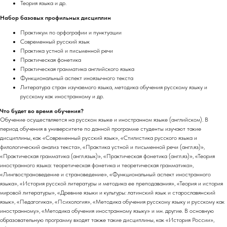
Теория языка и др.
Набор базовых профильных дисциплин
Практикум по орфографии и пунктуации
Современный русский язык
Практика устной и письменной речи
Практическая фонетика
Практическая грамматика английского языка
Функциональный аспект иноязычного текста
Литература стран изучаемого языка, методика обучения русскому языку и
русскому как иностранному и др.
Что будет во время обучения?
Обучение осуществляется на русском языке и иностранном языке (английском). В
период обучения в университете по данной программе студенты изучают такие
дисциплины, как «Современный русский язык», «Стилистика русского языка и
филологический анализ текста», «Практика устной и письменной речи (англ.яз)»,
«Практическая грамматика (англ.язык)», «Практическая фонетика (англ.яз)», «Теория
иностранного языка: теоретическая фонетика и теоретическая грамматика»,
«Лингвострановедение и страноведение», «Функциональный аспект иностранного
языка», «История русской литературы и методика ее преподавания», «Теория и история
мировой литературы», «Древние языки и культуры: латинский язык и старославянский
язык», «Педагогика», «Психология», «Методика обучения русскому языку и русскому как
иностранному», «Методика обучения иностранному языку» и мн. другие. В основную
образовательную программу входят также такие дисциплины, как «История России»,