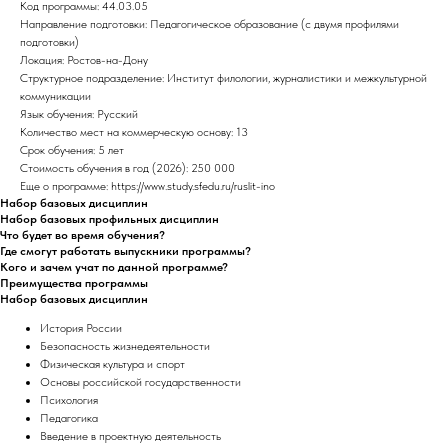
Код программы: 44.03.05
Направление подготовки: Педагогическое образование (с двумя профилями
подготовки)
Локация: Ростов-на-Дону
Структурное подразделение: Институт филологии, журналистики и межкультурной
коммуникации
Язык обучения: Русский
Количество мест на коммерческую основу: 13
Срок обучения: 5 лет
Стоимость обучения в год (2026): 250 000
Еще о программе: https://www.study.sfedu.ru/ruslit-ino
Набор базовых дисциплин
Набор базовых профильных дисциплин
Что будет во время обучения?
Где смогут работать выпускники программы?
Кого и зачем учат по данной программе?
Преимущества программы
Набор базовых дисциплин
История России
Безопасность жизнедеятельности
Физическая культура и спорт
Основы российской государственности
Психология
Педагогика
Введение в проектную деятельность