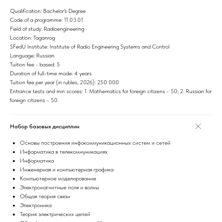
Qualification: Bachelor's Degree
Code of a programme: 11.03.01
Field of study: Radioengineering
Location: Taganrog
SFedU Institute: Institute of Radio Engineering Systems and Control
Language: Russian
Tuition fee - based: 5
Duration of full-time mode: 4 years
Tuition fee per year (in rubles, 2026): 250 000
Entrance tests and min scores: 1. Mathematics for foreign citizens - 50; 2. Russian for
foreign citizens - 50
Набор базовых дисциплин
Основы построения инфокоммуникационных систем и сетей
Информатика в телекоммуникациях
Информатика
Инженерная и компьютерная графика
Компьютерное моделирование
Электромагнитные поля и волны
Общая теория связи
Электроника
Теория электрических цепей