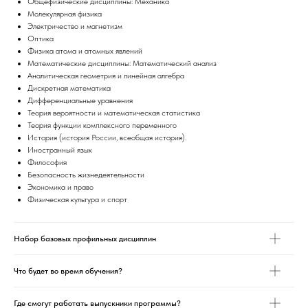
Общефизические дисциплины: Механика
Молекулярная физика
Электричество и магнетизм
Оптика
Физика атома и атомных явлений
Математические дисциплины: Математический анализ
Аналитическая геометрия и линейная алгебра
Дискретная математика
Дифференциальные уравнения
Теория вероятности и математическая статистика
Теория функции комплексного переменного
История (история России, всеобщая история).
Иностранный язык
Философия
Безопасность жизнедеятельности
Экономика и право
Физическая культура и спорт
Набор базовых профильных дисциплин
Что будет во время обучения?
Где смогут работать выпускники программы?